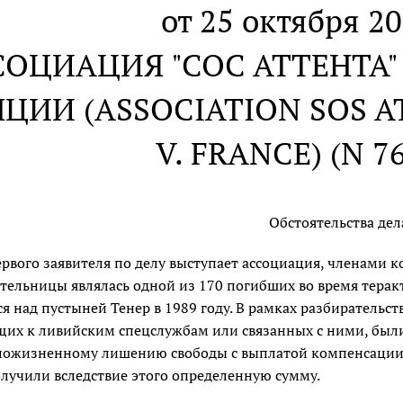
от 25 октября 20
СОЦИАЦИЯ "СОС АТТЕНТА"
ЦИИ (ASSOCIATION SOS A
V. FRANCE) (N 7
Обстоятельства дел
ервого заявителя по делу выступает ассоциация, членами к
ительницы являлась одной из 170 погибших во время тера
я над пустыней Тенер в 1989 году. В рамках разбирательст
их к ливийским спецслужбам или связанных с ними, были
пожизненному лишению свободы с выплатой компенсации 
олучили вследствие этого определенную сумму.