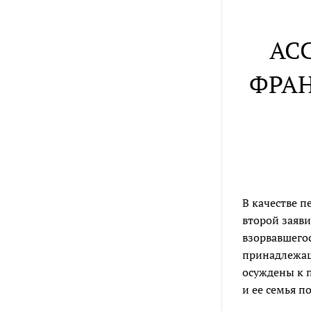
АС
ФРАН
В качестве п
второй заяв
взорвавшегос
принадлежащ
осуждены к 
и ее семья п