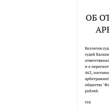
ОБ О
АР
Коллегия суд
судей Балахн
ответственно
н о пересмот
462, постано
арбитражного
обществу "Фи
рублей.
суд