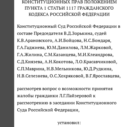
КОНСТИТУЦИОННЫХ ПРАВ ПОЛОЖЕНИЕМ
ПУНКТА 1 СТАТЬИ 1117 ГРАЖДАНСКОГО
КОДЕКСА РОССИЙСКОЙ ФЕДЕРАЦИИ
Конституционный Суд Российской Федерации в
составе Председателя В.Д.Зорькина, судей
К.В.Арановского, А.И.Бойцова, Н.С.Бондаря,
Г.А.Гаджиева, Ю.М.Данилова, Л.М.Жарковой,
Г.А.Жилина, С.М.Казанцева, М.И.Клеандрова,
С.Д.Князева, А.Н.Кокотова, Л.О.Красавчиковой,
С.П.Маврина, Н.В.Мельникова, Ю.Д.Рудкина,
Н.В.Селезнева, О.С.Хохряковой, В.Г.Ярославцева,
рассмотрев вопрос о возможности принятия
жалобы гражданки Л.Г.Пайзеровой к
рассмотрению в заседании Конституционного
Суда Российской Федерации,
установил: