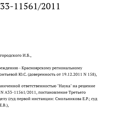
А33-11561/2011
городского И.Б.,
чреждению - Красноярскому региональному
тьевой Ю.С. (доверенность от 19.12.2011 N 158),
аниченной ответственностью "Наука" на решение
у N А33-11561/2011, постановление Третьего
елу (суд первой инстанции: Смольникова Е.Р.; суд
.В.),