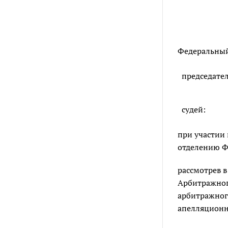
Федеральный
председате
судей:
при участии
отделению Фо
рассмотрев 
Арбитражного
арбитражного
апелляционно