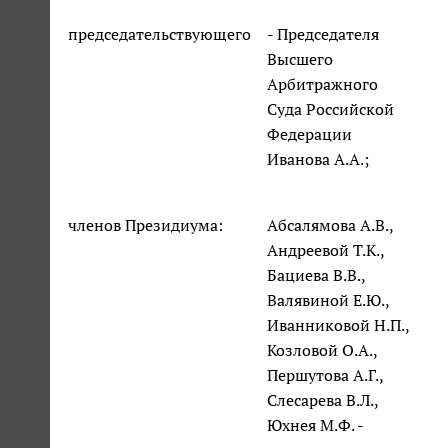
председательствующего
- Председателя
Высшего
Арбитражного
Суда Российской
Федерации
Иванова А.А.;
членов Президиума:
Абсалямова А.В.,
Андреевой Т.К.,
Бациева В.В.,
Валявиной Е.Ю.,
Иванниковой Н.П.,
Козловой О.А.,
Першутова А.Г.,
Слесарева В.Л.,
Юхнея М.Ф. -