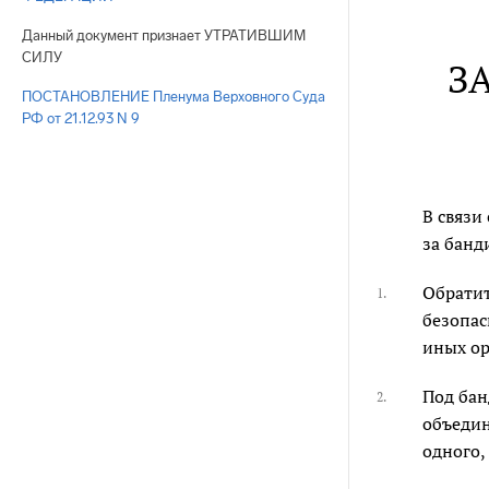
Данный документ признает УТРАТИВШИМ
СИЛУ
З
ПОСТАНОВЛЕНИЕ Пленума Верховного Суда
РФ от 21.12.93 N 9
В связи
за банд
Обратит
1.
безопас
иных ор
Под бан
2.
объедин
одного,