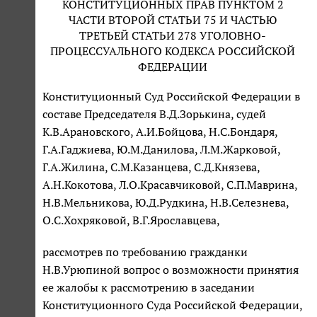
КОНСТИТУЦИОННЫХ ПРАВ ПУНКТОМ 2
ЧАСТИ ВТОРОЙ СТАТЬИ 75 И ЧАСТЬЮ
ТРЕТЬЕЙ СТАТЬИ 278 УГОЛОВНО-
ПРОЦЕССУАЛЬНОГО КОДЕКСА РОССИЙСКОЙ
ФЕДЕРАЦИИ
Конституционный Суд Российской Федерации в
составе Председателя В.Д.Зорькина, судей
К.В.Арановского, А.И.Бойцова, Н.С.Бондаря,
Г.А.Гаджиева, Ю.М.Данилова, Л.М.Жарковой,
Г.А.Жилина, С.М.Казанцева, С.Д.Князева,
А.Н.Кокотова, Л.О.Красавчиковой, С.П.Маврина,
Н.В.Мельникова, Ю.Д.Рудкина, Н.В.Селезнева,
О.С.Хохряковой, В.Г.Ярославцева,
рассмотрев по требованию гражданки
Н.В.Урюпиной вопрос о возможности принятия
ее жалобы к рассмотрению в заседании
Конституционного Суда Российской Федерации,