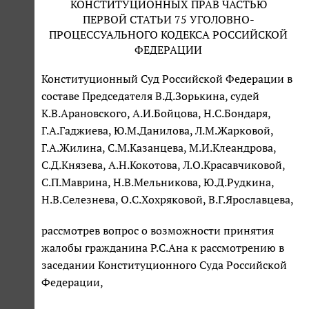
КОНСТИТУЦИОННЫХ ПРАВ ЧАСТЬЮ
ПЕРВОЙ СТАТЬИ 75 УГОЛОВНО-
ПРОЦЕССУАЛЬНОГО КОДЕКСА РОССИЙСКОЙ
ФЕДЕРАЦИИ
Конституционный Суд Российской Федерации в
составе Председателя В.Д.Зорькина, судей
К.В.Арановского, А.И.Бойцова, Н.С.Бондаря,
Г.А.Гаджиева, Ю.М.Данилова, Л.М.Жарковой,
Г.А.Жилина, С.М.Казанцева, М.И.Клеандрова,
С.Д.Князева, А.Н.Кокотова, Л.О.Красавчиковой,
С.П.Маврина, Н.В.Мельникова, Ю.Д.Рудкина,
Н.В.Селезнева, О.С.Хохряковой, В.Г.Ярославцева,
рассмотрев вопрос о возможности принятия
жалобы гражданина Р.С.Ана к рассмотрению в
заседании Конституционного Суда Российской
Федерации,