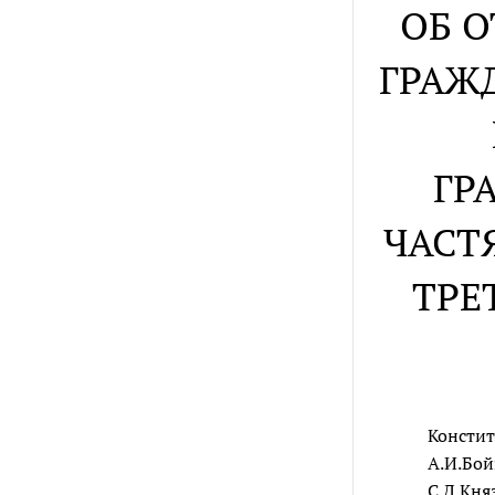
ОБ 
ГРАЖ
ГР
ЧАСТ
ТРЕ
Констит
А.И.Бой
С.Д.Кня