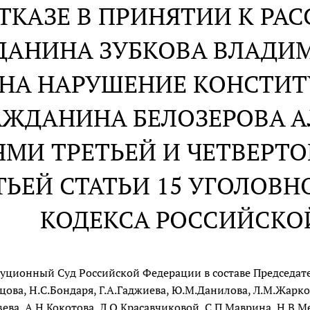
ОТКАЗЕ В ПРИНЯТИИ К Р
ДАНИНА ЗУБКОВА ВЛАДИ
НА НАРУШЕНИЕ КОНСТИ
АЖДАНИНА БЕЛОЗЕРОВА А
ЯМИ ТРЕТЬЕЙ И ЧЕТВЕРТО
ТЬЕЙ СТАТЬИ 15 УГОЛОВ
КОДЕКСА РОССИЙСКО
уционный Суд Российской Федерации в составе Председател
цова, Н.С.Бондаря, Г.А.Гаджиева, Ю.М.Данилова, Л.М.Жарко
зева, А.Н.Кокотова, Л.О.Красавчиковой, С.П.Маврина, Н.В.М