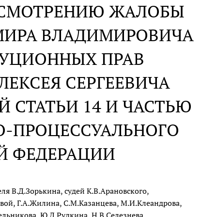
АССМОТРЕНИЮ ЖАЛОБЫ
МИРА ВЛАДИМИРОВИЧА
ТУЦИОННЫХ ПРАВ
ЛЕКСЕЯ СЕРГЕЕВИЧА
Й СТАТЬИ 14 И ЧАСТЬЮ
НО-ПРОЦЕССУАЛЬНОГО
Й ФЕДЕРАЦИИ
я В.Д.Зорькина, судей К.В.Арановского,
вой, Г.А.Жилина, С.М.Казанцева, М.И.Клеандрова,
ельникова, Ю.Д.Рудкина, Н.В.Селезнева,