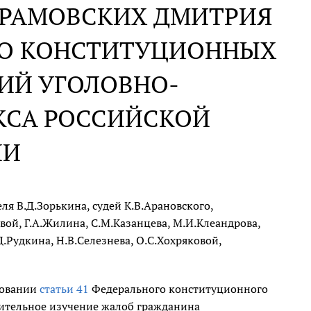
БРАМОВСКИХ ДМИТРИЯ
ГО КОНСТИТУЦИОННЫХ
ИЙ УГОЛОВНО-
КСА РОССИЙСКОЙ
ИИ
я В.Д.Зорькина, судей К.В.Арановского,
вой, Г.А.Жилина, С.М.Казанцева, М.И.Клеандрова,
Д.Рудкина, Н.В.Селезнева, О.С.Хохряковой,
новании
статьи 41
Федерального конституционного
ительное изучение жалоб гражданина