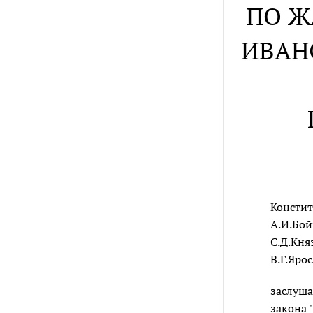
ПО Ж
ИВАН
Констит
А.И.Бой
С.Д.Кня
В.Г.Яро
заслуша
закона 