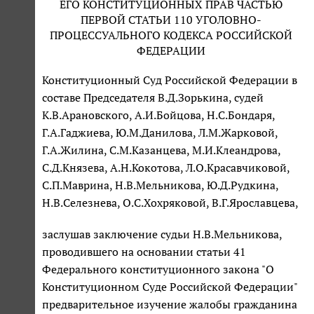
ЕГО КОНСТИТУЦИОННЫХ ПРАВ ЧАСТЬЮ
ПЕРВОЙ СТАТЬИ 110 УГОЛОВНО-
ПРОЦЕССУАЛЬНОГО КОДЕКСА РОССИЙСКОЙ
ФЕДЕРАЦИИ
Конституционный Суд Российской Федерации в
составе Председателя В.Д.Зорькина, судей
К.В.Арановского, А.И.Бойцова, Н.С.Бондаря,
Г.А.Гаджиева, Ю.М.Данилова, Л.М.Жарковой,
Г.А.Жилина, С.М.Казанцева, М.И.Клеандрова,
С.Д.Князева, А.Н.Кокотова, Л.О.Красавчиковой,
С.П.Маврина, Н.В.Мельникова, Ю.Д.Рудкина,
Н.В.Селезнева, О.С.Хохряковой, В.Г.Ярославцева,
заслушав заключение судьи Н.В.Мельникова,
проводившего на основании статьи 41
Федерального конституционного закона "О
Конституционном Суде Российской Федерации"
предварительное изучение жалобы гражданина