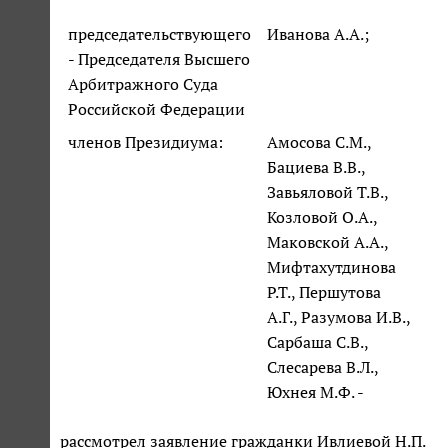
председательствующего
Иванова А.А.;
- Председателя Высшего
Арбитражного Суда
Российской Федерации
членов Президиума:
Амосова С.М.,
Бациева В.В.,
Завьяловой Т.В.,
Козловой О.А.,
Маковской А.А.,
Мифтахутдинова
Р.Т., Першутова
А.Г., Разумова И.В.,
Сарбаша С.В.,
Слесарева В.Л.,
Юхнея М.Ф. -
рассмотрел заявление гражданки Ивлиевой Н.П.