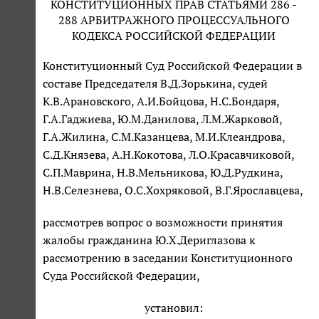
КОНСТИТУЦИОННЫХ ПРАВ СТАТЬЯМИ 286 -
288 АРБИТРАЖНОГО ПРОЦЕССУАЛЬНОГО
КОДЕКСА РОССИЙСКОЙ ФЕДЕРАЦИИ
Конституционный Суд Российской Федерации в
составе Председателя В.Д.Зорькина, судей
К.В.Арановского, А.И.Бойцова, Н.С.Бондаря,
Г.А.Гаджиева, Ю.М.Данилова, Л.М.Жарковой,
Г.А.Жилина, С.М.Казанцева, М.И.Клеандрова,
С.Д.Князева, А.Н.Кокотова, Л.О.Красавчиковой,
С.П.Маврина, Н.В.Мельникова, Ю.Д.Рудкина,
Н.В.Селезнева, О.С.Хохряковой, В.Г.Ярославцева,
рассмотрев вопрос о возможности принятия
жалобы гражданина Ю.Х.Дериглазова к
рассмотрению в заседании Конституционного
Суда Российской Федерации,
установил: