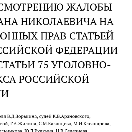
АССМОТРЕНИЮ ЖАЛОБЫ
АНА НИКОЛАЕВИЧА НА
ОННЫХ ПРАВ СТАТЬЕЙ
ОССИЙСКОЙ ФЕДЕРАЦИИ
СТАТЬИ 75 УГОЛОВНО-
КСА РОССИЙСКОЙ
ИИ
я В.Д.Зорькина, судей К.В.Арановского,
вой, Г.А.Жилина, С.М.Казанцева, М.И.Клеандрова,
ельникова, Ю.Д.Рудкина, Н.В.Селезнева,