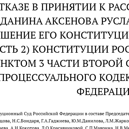
ОТКАЗЕ В ПРИНЯТИИ К Р
ДАНИНА АКСЕНОВА РУСЛ
ШЕНИЕ ЕГО КОНСТИТУЦИ
ЧАСТЬ 2) КОНСТИТУЦИИ Р
УНКТОМ 3 ЧАСТИ ВТОРОЙ 
ПРОЦЕССУАЛЬНОГО КОДЕ
ФЕДЕРАЦ
уционный Суд Российской Федерации в составе Председател
цова, Н.С.Бондаря, Г.А.Гаджиева, Ю.М.Данилова, Л.М.Жарко
зева, А.Н.Кокотова, Л.О.Красавчиковой, С.П.Маврина, Н.В.М