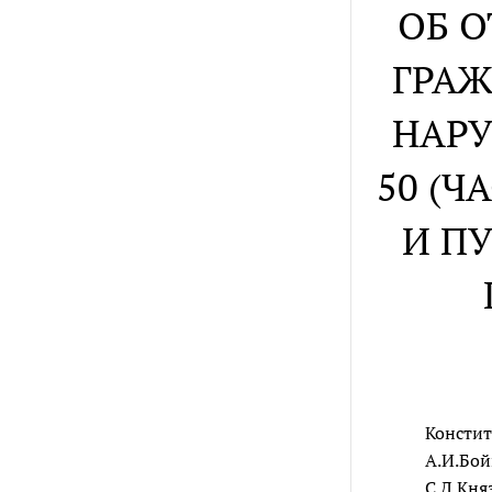
ОБ 
ГРАЖ
НАРУ
50 (
И П
Констит
А.И.Бой
С.Д.Кня