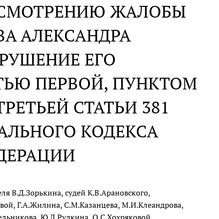
АССМОТРЕНИЮ ЖАЛОБЫ
ВА АЛЕКСАНДРА
РУШЕНИЕ ЕГО
ТЬЮ ПЕРВОЙ, ПУНКТОМ
ТРЕТЬЕЙ СТАТЬИ 381
АЛЬНОГО КОДЕКСА
ДЕРАЦИИ
я В.Д.Зорькина, судей К.В.Арановского,
вой, Г.А.Жилина, С.М.Казанцева, М.И.Клеандрова,
Мельникова, Ю.Д.Рудкина, О.С.Хохряковой,