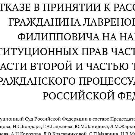
ОТКАЗЕ В ПРИНЯТИИ К Р
ГРАЖДАНИНА ЛАВРЕНО
ФИЛИППОВИЧА НА НА
ТИТУЦИОННЫХ ПРАВ ЧАС
ЧАСТИ ВТОРОЙ И ЧАСТЬЮ 
РАЖДАНСКОГО ПРОЦЕССУ
РОССИЙСКОЙ ФЕ
уционный Суд Российской Федерации в составе Председател
цова, Н.С.Бондаря, Г.А.Гаджиева, Ю.М.Данилова, Л.М.Жарко
зева, А.Н.Кокотова, Л.О.Красавчиковой, С.П.Маврина, Н.В.