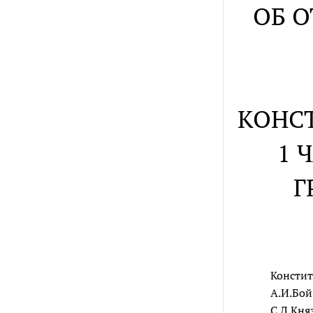
ОБ 
КОНС
1 
Г
Констит
А.И.Бой
С.Д.Кня