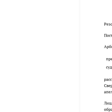
Рез
Пос
Арб
пр
су
рас
Све
апел
Лиц
обр