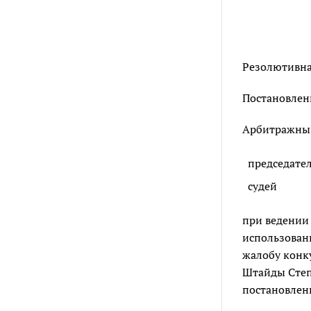
Резолютивная
Постановлени
Арбитражный 
председате
судей
при ведении
использован
жалобу конк
Штайды Степа
постановлени