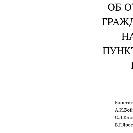
ОБ 
ГРАЖ
Н
ПУНКТ
Констит
А.И.Бой
С.Д.Кня
В.Г.Яро