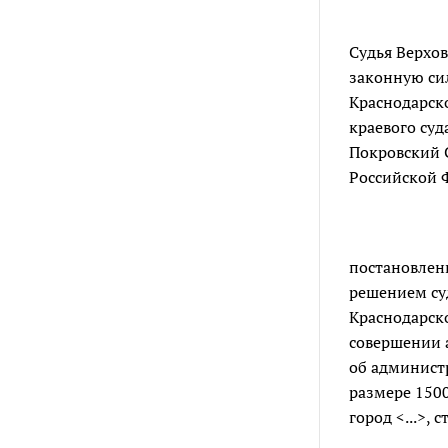
Судья Верхов
законную сил
Краснодарско
краевого суд
Покровский 
Российской 
постановлени
решением суд
Краснодарско
совершении 
об админист
размере 150
город <...>, ст.