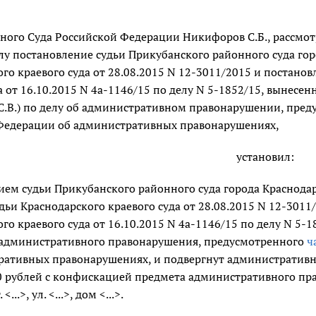
ного Суда Российской Федерации Никифоров С.Б., рассмотр
у постановление судьи Прикубанского районного суда горо
го краевого суда от 28.08.2015 N 12-3011/2015 и постано
а от 16.10.2015 N 4а-1146/15 по делу N 5-1852/15, вынесен
С.В.) по делу об административном правонарушении, пре
Федерации об административных правонарушениях,
установил:
ем судьи Прикубанского районного суда города Краснодар
ьи Краснодарского краевого суда от 28.08.2015 N 12-3011
го краевого суда от 16.10.2015 N 4а-1146/15 по делу N 5-
административного правонарушения, предусмотренного
ч
ративных правонарушениях, и подвергнут административн
0 рублей с конфискацией предмета административного пра
 <...>, ул. <...>, дом <...>.