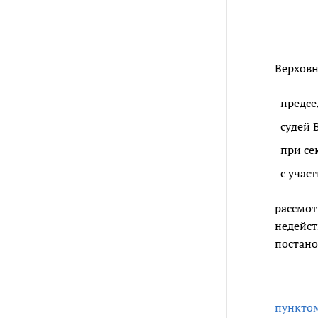
Верховн
предсе
судей 
при се
с учас
рассмот
недейс
постано
пункто