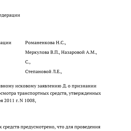
едерации
рации
Романенкова Н.С.,
Меркулова В.П., Назаровой А.М.,
С.,
Степановой Л.Е.,
ивному исковому заявлению Д. о признании
осмотра транспортных средств, утвержденных
 2011 г. N 1008,
 средств предусмотрено, что для проведения