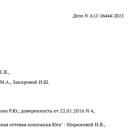
Дело N А12-56444/2015
С.В.,
М.А., Закировой И.Ш.
а Р.Ю., доверенность от 22.01.2016 N 4,
ая сетевая компания Юга" - Мироновой Н.В.,