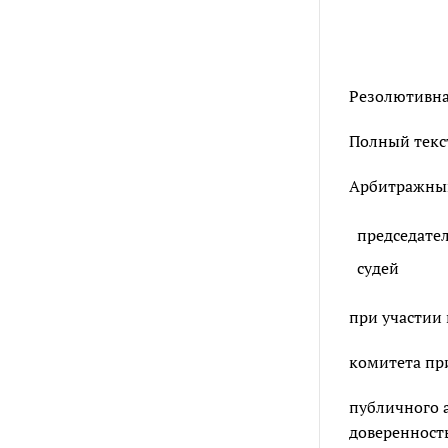
Резолютивная
Полный текст
Арбитражный 
председате
судей
при участии 
комитета при
публичного 
доверенность