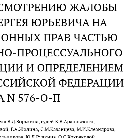
АССМОТРЕНИЮ ЖАЛОБЫ
РГЕЯ ЮРЬЕВИЧА НА
ИОННЫХ ПРАВ ЧАСТЬЮ
ВНО-ПРОЦЕССУАЛЬНОГО
АЦИИ И ОПРЕДЕЛЕНИЕМ
ССИЙСКОЙ ФЕДЕРАЦИИ
А N 576-О-П
я В.Д.Зорькина, судей К.В.Арановского,
вой, Г.А.Жилина, С.М.Казанцева, М.И.Клеандрова,
Мельникова, Ю.Д.Рудкина, О.С.Хохряковой,