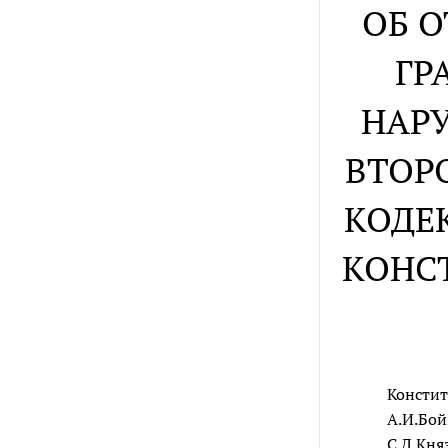
ОБ 
ГР
НАР
ВТОР
КОДЕ
КОНС
Констит
А.И.Бой
С.Д.Кня