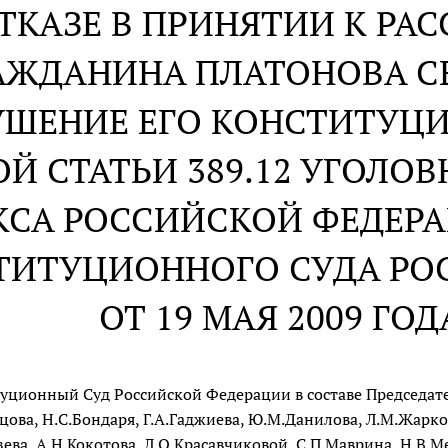
ОТКАЗЕ В ПРИНЯТИИ К Р
АЖДАНИНА ПЛАТОНОВА СЕ
УШЕНИЕ ЕГО КОНСТИТУЦ
ОЙ СТАТЬИ 389.12 УГОЛО
КСА РОССИЙСКОЙ ФЕДЕР
ТИТУЦИОННОГО СУДА РО
ОТ 19 МАЯ 2009 ГОД
уционный Суд Российской Федерации в составе Председател
цова, Н.С.Бондаря, Г.А.Гаджиева, Ю.М.Данилова, Л.М.Жарко
зева, А.Н.Кокотова, Л.О.Красавчиковой, С.П.Маврина, Н.В.