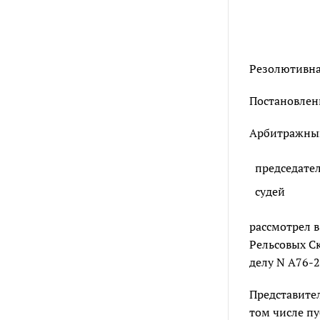
Резолютивная
Постановлени
Арбитражный 
председате
судей
рассмотрел 
Рельсовых Ск
делу N А76-2
Представител
том числе п