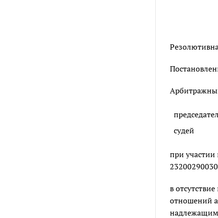
Резолютивная
Постановлени
Арбитражный 
председате
судей
при участии
232002900301
в отсутстви
отношений ад
надлежащим 