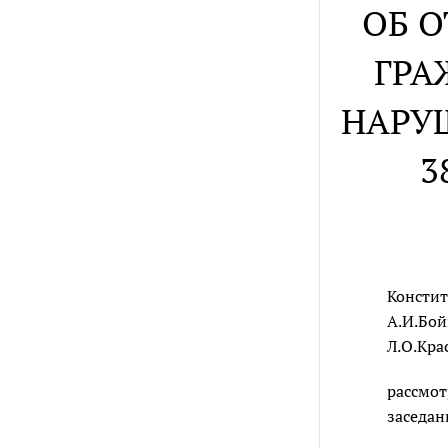
ОБ 
ГРА
НАРУ
3
Констит
А.И.Бой
Л.О.Кра
рассмот
заседан