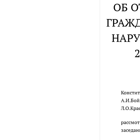
ОБ 
ГРАЖ
НАРУ
Констит
А.И.Бой
Л.О.Кра
рассмот
заседан