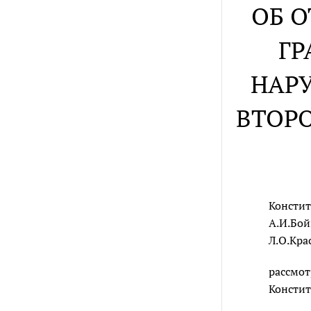
ОБ 
ГР
НАР
ВТОРО
Констит
А.И.Бой
Л.О.Кра
рассмот
Констит