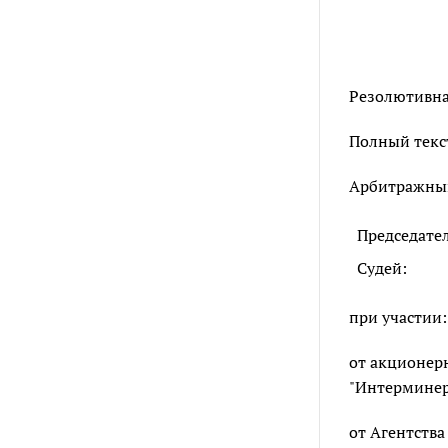
Резолютивная
Полный текст
Арбитражный 
Председате
Судей:
при участии:
от акционер
"Интерминера
от Агентства