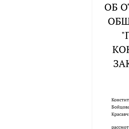
ОБ 
ОБЩ
"
КО
ЗА
Констит
Бойцова,
Красавч
рассмот