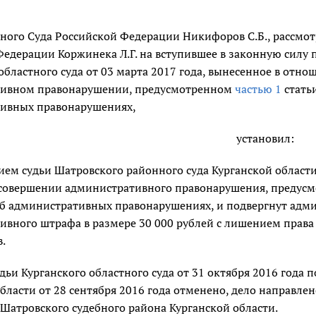
ного Суда Российской Федерации Никифоров С.Б., рассмот
едерации Коржинека Л.Г. на вступившее в законную силу 
областного суда от 03 марта 2017 года, вынесенное в отноше
ивном правонарушении, предусмотренном
частью 1
стать
ивных правонарушениях,
установил:
ем судьи Шатровского районного суда Курганской области 
совершении административного правонарушения, предус
б административных правонарушениях, и подвергнут адм
ивного штрафа в размере 30 000 рублей с лишением права
в.
ьи Курганского областного суда от 31 октября 2016 года 
бласти от 28 сентября 2016 года отменено, дело направле
 Шатровского судебного района Курганской области.