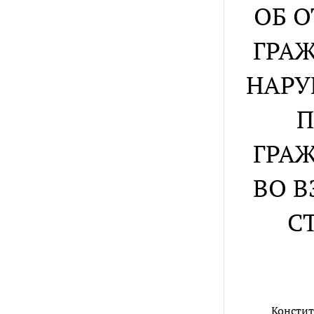
ОБ 
ГРА
НАРУ
П
ГРА
ВО В
С
Констит