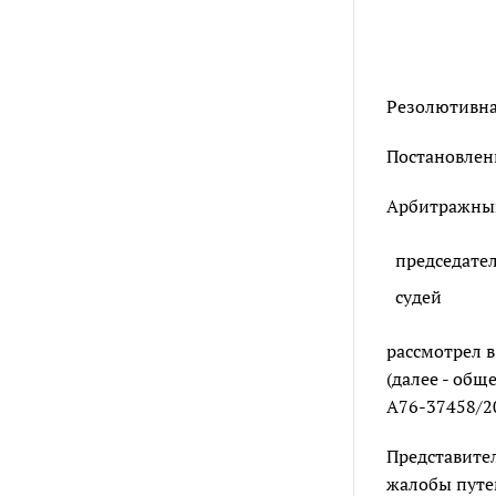
Резолютивная
Постановлени
Арбитражный 
председате
судей
рассмотрел 
(далее - общ
А76-37458/20
Представите
жалобы путе