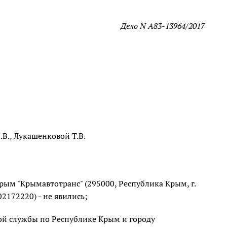
Дело N А83-13964/2017
В., Лукашенковой Т.В.
рым "Крымавтотранс" (295000, Республика Крым, г.
2172220) - не явились;
ой службы по Республике Крым и городу