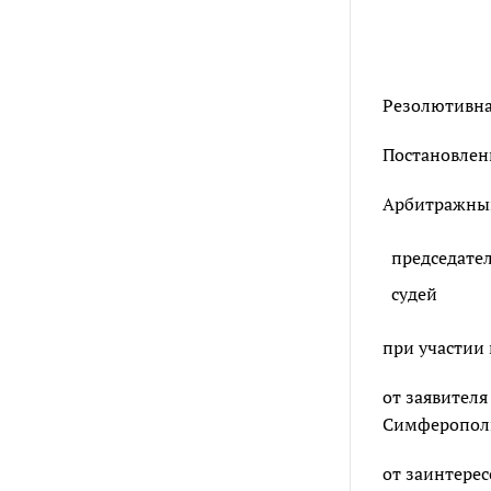
Резолютивная
Постановлен
Арбитражный 
председате
судей
при участии 
от заявителя
Симферополь,
от заинтере