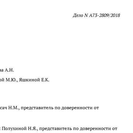
Дело N А73-2809/2018
а А.Н.
ой М.Ю., Яшкиной Е.К.
сач Н.М., представитель по доверенности от
Полухиной Н.Я., представитель по доверенности от