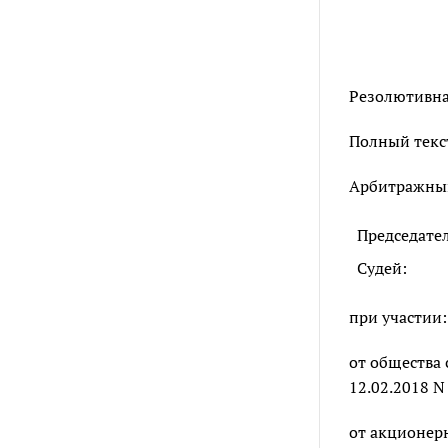
Резолютивная
Полный текст
Арбитражный 
Председате
Судей:
при участии:
от общества 
12.02.2018 N
от акционерн