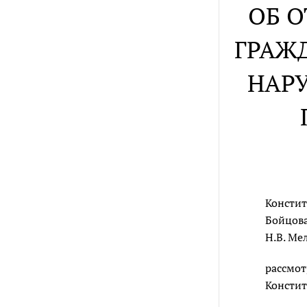
ОБ 
ГРАЖ
НАР
Констит
Бойцова
Н.В. Ме
рассмот
Констит