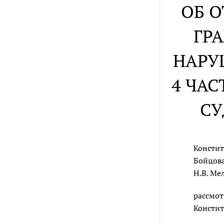
ОБ 
ГР
НАРУ
4 ЧАС
СУ
Констит
Бойцова
Н.В. Ме
рассмот
Констит