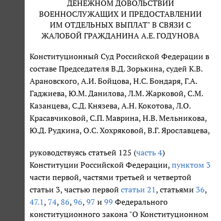
ДЕНЕЖНОМ ДОВОЛЬСТВИИ
ВОЕННОСЛУЖАЩИХ И ПРЕДОСТАВЛЕНИИ
ИМ ОТДЕЛЬНЫХ ВЫПЛАТ" В СВЯЗИ С
ЖАЛОБОЙ ГРАЖДАНИНА А.Е. ГОДУНОВА
Конституционный Суд Российской Федерации в
составе Председателя В.Д. Зорькина, судей К.В.
Арановского, А.И. Бойцова, Н.С. Бондаря, Г.А.
Гаджиева, Ю.М. Данилова, Л.М. Жарковой, С.М.
Казанцева, С.Д. Князева, А.Н. Кокотова, Л.О.
Красавчиковой, С.П. Маврина, Н.В. Мельникова,
Ю.Д. Рудкина, О.С. Хохряковой, В.Г. Ярославцева,
руководствуясь статьей 125 (
часть 4
)
Конституции Российской Федерации,
пунктом 3
части первой, частями третьей и четвертой
статьи 3, частью первой
статьи 21
, статьями
36
,
47.1
,
74
,
86
,
96
,
97
и
99
Федерального
конституционного закона "О Конституционном