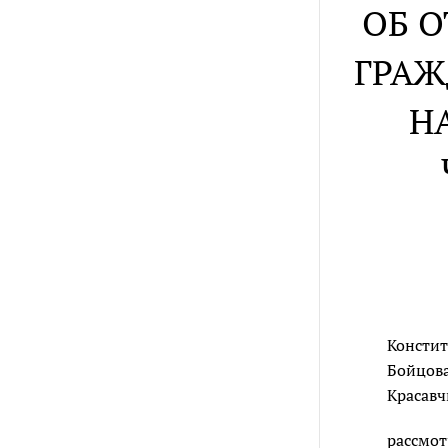
ОБ 
ГРАЖ
Н
Констит
Бойцова,
Красавч
рассмот