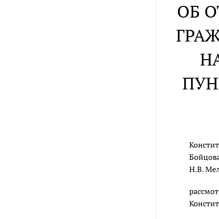
ОБ 
ГРАЖ
Н
ПУН
Констит
Бойцова
Н.В. Ме
рассмот
Констит