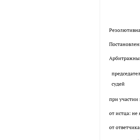
Резолютивная
Постановлени
Арбитражный 
председате
судей
при участии 
от истца: не
от ответчика