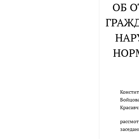
ОБ 
ГРАЖ
НАР
НОР
Констит
Бойцова,
Красавч
рассмот
заседан