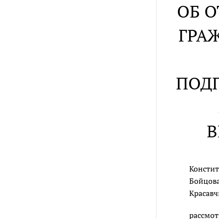
ОБ 
ГРА
ПОДП
В
Констит
Бойцова,
Красавч
рассмот