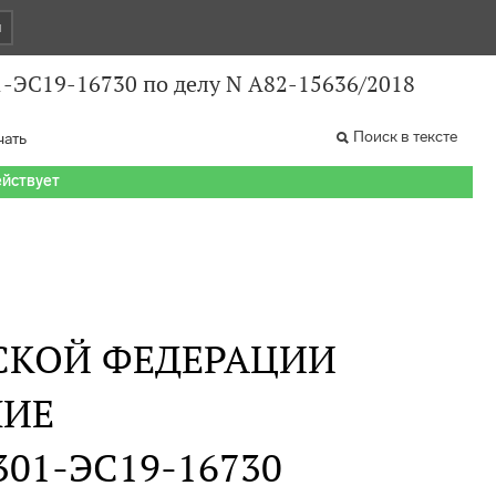
и
1-ЭС19-16730 по делу N А82-15636/2018
Поиск в тексте
чать
ействует
СКОЙ ФЕДЕРАЦИИ
НИЕ
 301-ЭС19-16730