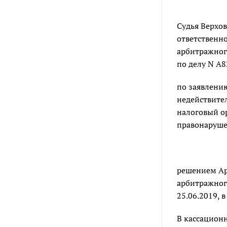
Судья Верхо
ответственно
арбитражного
по делу N А
по заявлению
недействите
налоговый ор
правонаруше
решением Ар
арбитражного
25.06.2019, 
В кассацион