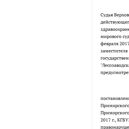
Судья Верхов
действующег
здравоохране
мирового суд
февраля 2017
заместителя 
государствен
"Лесозаводс
предусмотр
постановлени
Приморского 
Приморского 
2017 г., КГ
правонаруше