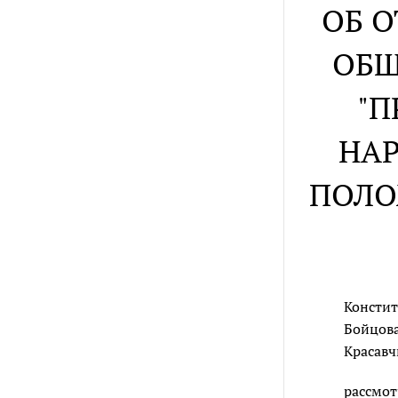
ОБ 
ОБЩ
"П
НА
ПОЛО
Констит
Бойцова,
Красавч
рассмот