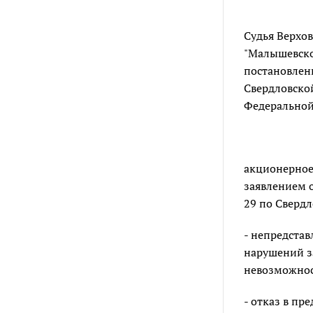
Судья Верхо
"Малышевско
постановлени
Свердловско
Федеральной 
акционерное 
заявлением 
29 по Свердл
- непредста
нарушений за
невозможнос
- отказ в п