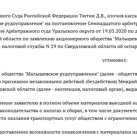
вного Суда Российской Федерации Тютин Д.В., изучив кас
е рудоуправление" на постановление Семнадцатого арбитр
е Арбитражного суда Уральского округа от 19.03.2020 по
й области по заявлению акционерного общества "Малыше
налоговой службы N 29 по Свердловской области об оспар
установил:
общество "Малышевское рудоуправление" (далее - общество
о признании незаконными действий (бездействия) Межра
овской области (далее - инспекция, налоговый орган), вы
вление заявителю в полном объеме материалов выездной 
конодательства о налогах и сборах, в том числе документ
ти оказания транспортных услуг обществом с ограниченно
редоставлении возможности ознакомления с материалами 