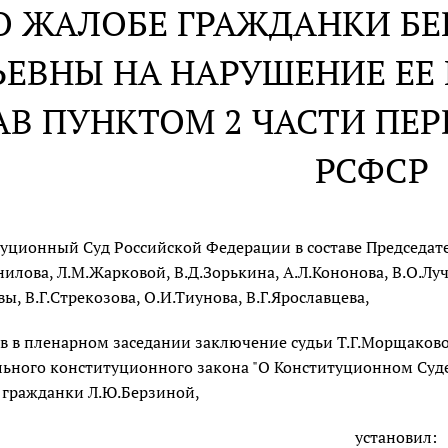
О ЖАЛОБЕ ГРАЖДАНКИ Б
ЕВНЫ НА НАРУШЕНИЕ Е
АВ ПУНКТОМ 2 ЧАСТИ ПЕР
РСФСР
уционный Суд Российской Федерации в составе Председателя
илова, Л.М.Жарковой, В.Д.Зорькина, А.Л.Кононова, В.О.Луч
вы, В.Г.Стрекозова, О.И.Тиунова, В.Г.Ярославцева,
в в пленарном заседании заключение судьи Т.Г.Морщаков
ьного конституционного закона "О Конституционном Суд
 гражданки Л.Ю.Берзиной,
установил: