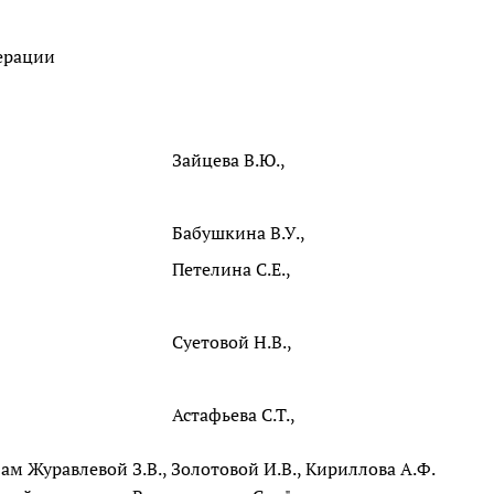
ерации
Зайцева В.Ю.,
Бабушкина В.У.,
Петелина С.Е.,
Суетовой Н.В.,
Астафьева С.Т.,
м Журавлевой З.В., Золотовой И.В., Кириллова А.Ф.