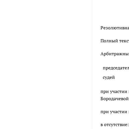
Резолютивная
Полный текст
Арбитражный 
председате
судей
при участии
Бородачевой 
при участии 
в отсутствие: