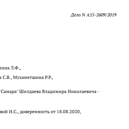
Дело N А55-2609/2019
ина Л.Ф.,
 С.В., Мухаметшина Р.Р.,
 "Самара" Шилдаева Владимира Николаевича -
ой И.С., доверенность от 18.08.2020,