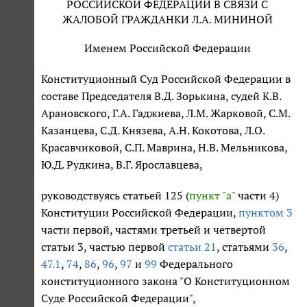
РОССИЙСКОЙ ФЕДЕРАЦИИ В СВЯЗИ С
ЖАЛОБОЙ ГРАЖДАНКИ Л.А. МИНИНОЙ
Именем Российской Федерации
Конституционный Суд Российской Федерации в
составе Председателя В.Д. Зорькина, судей К.В.
Арановского, Г.А. Гаджиева, Л.М. Жарковой, С.М.
Казанцева, С.Д. Князева, А.Н. Кокотова, Л.О.
Красавчиковой, С.П. Маврина, Н.В. Мельникова,
Ю.Д. Рудкина, В.Г. Ярославцева,
руководствуясь статьей 125 (
пункт "а"
части 4)
Конституции Российской Федерации,
пунктом 3
части первой, частями третьей и четвертой
статьи 3, частью первой
статьи 21
, статьями
36
,
47.1
,
74
,
86
,
96
,
97
и
99
Федерального
конституционного закона "О Конституционном
Суде Российской Федерации",